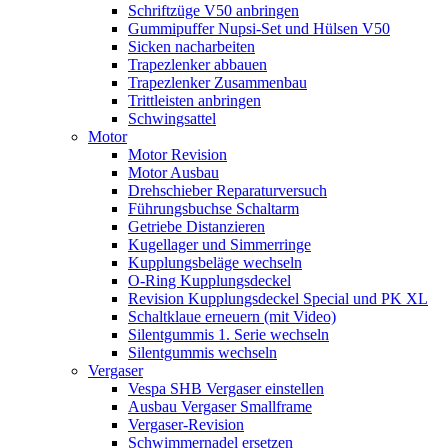
Schriftzüge V50 anbringen
Gummipuffer Nupsi-Set und Hülsen V50
Sicken nacharbeiten
Trapezlenker abbauen
Trapezlenker Zusammenbau
Trittleisten anbringen
Schwingsattel
Motor
Motor Revision
Motor Ausbau
Drehschieber Reparaturversuch
Führungsbuchse Schaltarm
Getriebe Distanzieren
Kugellager und Simmerringe
Kupplungsbeläge wechseln
O-Ring Kupplungsdeckel
Revision Kupplungsdeckel Special und PK XL
Schaltklaue erneuern (mit Video)
Silentgummis 1. Serie wechseln
Silentgummis wechseln
Vergaser
Vespa SHB Vergaser einstellen
Ausbau Vergaser Smallframe
Vergaser-Revision
Schwimmernadel ersetzen