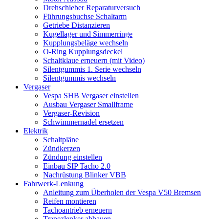
Drehschieber Reparaturversuch
Führungsbuchse Schaltarm
Getriebe Distanzieren
Kugellager und Simmerringe
Kupplungsbeläge wechseln
O-Ring Kupplungsdeckel
Schaltklaue erneuern (mit Video)
Silentgummis 1. Serie wechseln
Silentgummis wechseln
Vergaser
Vespa SHB Vergaser einstellen
Ausbau Vergaser Smallframe
Vergaser-Revision
Schwimmernadel ersetzen
Elektrik
Schaltpläne
Zündkerzen
Zündung einstellen
Einbau SIP Tacho 2.0
Nachrüstung Blinker VBB
Fahrwerk-Lenkung
Anleitung zum Überholen der Vespa V50 Bremsen
Reifen montieren
Tachoantrieb erneuern
Trapezlenker abbauen