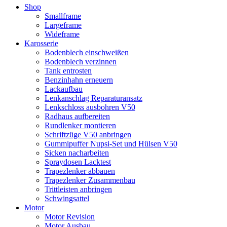
Shop
Smallframe
Largeframe
Wideframe
Karosserie
Bodenblech einschweißen
Bodenblech verzinnen
Tank entrosten
Benzinhahn erneuern
Lackaufbau
Lenkanschlag Reparaturansatz
Lenkschloss ausbohren V50
Radhaus aufbereiten
Rundlenker montieren
Schriftzüge V50 anbringen
Gummipuffer Nupsi-Set und Hülsen V50
Sicken nacharbeiten
Spraydosen Lacktest
Trapezlenker abbauen
Trapezlenker Zusammenbau
Trittleisten anbringen
Schwingsattel
Motor
Motor Revision
Motor Ausbau