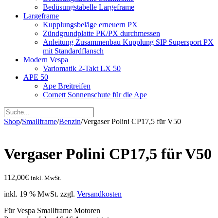
Bedüsungstabelle Largeframe
Largeframe
Kupplungsbeläge erneuern PX
Zündgrundplatte PK/PX durchmessen
Anleitung Zusammenbau Kupplung SIP Supersport PX
mit Standardflansch
Modern Vespa
Variomatik 2-Takt LX 50
APE 50
Ape Breitreifen
Cornett Sonnenschute für die Ape
Shop
/
Smallframe
/
Benzin
/
Vergaser Polini CP17,5 für V50
Vergaser Polini CP17,5 für V50
112,00
€
inkl. MwSt.
inkl. 19 % MwSt.
zzgl.
Versandkosten
Für Vespa Smallframe Motoren