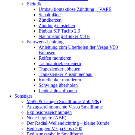
Elektrik
Umbau kontaktlose Zündung – VAPE
Schaltpläne
Zündkerzen
Zündung einstellen
Einbau SIP Tacho 2.0
Nachrüstung Blinker VBB
Fahrwerk-Lenkung
Anleitung zum Überholen der Vespa V50
Bremsen
Reifen montieren
Tachoantrieb erneuern
Trapezlenker abbauen
Trapezlenker Zusammenbau
Rundlenker montieren
Schwinge überholen
Lenksäule aufbauen
Sonstiges
Maße & Längen Smallframe V50 (PK)
Anzugsdrehmomente Vespa Smallframe
Explosionszeichnungen
Neue Papiere (ABE)
Der Radial-Wellendichtring – kleine Kunde
Bedüsungen Vespa Cosa 200
Bedüsungstabelle Smallframe