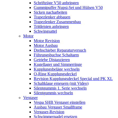
Schriftzüge V50 anbringen
Gummipuffer Nupsi-Set und Hülsen V50
Sicken nacharbeiten
Trapezlenker abbauen
Trapezlenker Zusammenbau
Trittleisten anbringen
Schwingsattel
Motor
Motor Revision
Motor Ausbau
Drehschieber Reparaturversuch
Führungsbuchse Schaltarm
Getriebe Distanzieren
Kugellager und Simmerringe
Kupplungsbeläge wechseln
O-Ring Kupplungsdeckel
Revision Kupplungsdeckel Special und PK XL
Schaltklaue erneuern (mit Video)
Silentgummis 1. Serie wechseln
Silentgummis wechseln
Vergaser
Vespa SHB Vergaser einstellen
Ausbau Vergaser Smallframe
Vergaser-Revision
Schwimmernadel ersetzen