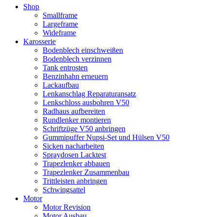
Shop
Smallframe
Largeframe
Wideframe
Karosserie
Bodenblech einschweißen
Bodenblech verzinnen
Tank entrosten
Benzinhahn erneuern
Lackaufbau
Lenkanschlag Reparaturansatz
Lenkschloss ausbohren V50
Radhaus aufbereiten
Rundlenker montieren
Schriftzüge V50 anbringen
Gummipuffer Nupsi-Set und Hülsen V50
Sicken nacharbeiten
Spraydosen Lacktest
Trapezlenker abbauen
Trapezlenker Zusammenbau
Trittleisten anbringen
Schwingsattel
Motor
Motor Revision
Motor Ausbau