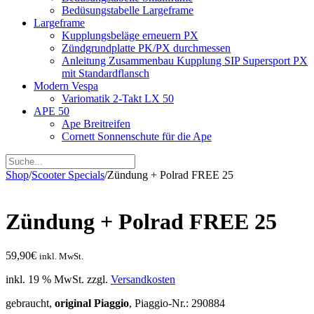
Bedüsungstabelle Largeframe
Largeframe
Kupplungsbeläge erneuern PX
Zündgrundplatte PK/PX durchmessen
Anleitung Zusammenbau Kupplung SIP Supersport PX
mit Standardflansch
Modern Vespa
Variomatik 2-Takt LX 50
APE 50
Ape Breitreifen
Cornett Sonnenschute für die Ape
Shop
/
Scooter Specials
/
Zündung + Polrad FREE 25
Zündung + Polrad FREE 25
59,90
€
inkl. MwSt.
inkl. 19 % MwSt.
zzgl.
Versandkosten
gebraucht,
original Piaggio
, Piaggio-Nr.: 290884