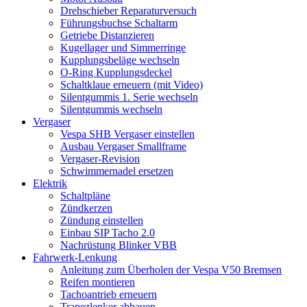
Drehschieber Reparaturversuch
Führungsbuchse Schaltarm
Getriebe Distanzieren
Kugellager und Simmerringe
Kupplungsbeläge wechseln
O-Ring Kupplungsdeckel
Schaltklaue erneuern (mit Video)
Silentgummis 1. Serie wechseln
Silentgummis wechseln
Vergaser
Vespa SHB Vergaser einstellen
Ausbau Vergaser Smallframe
Vergaser-Revision
Schwimmernadel ersetzen
Elektrik
Schaltpläne
Zündkerzen
Zündung einstellen
Einbau SIP Tacho 2.0
Nachrüstung Blinker VBB
Fahrwerk-Lenkung
Anleitung zum Überholen der Vespa V50 Bremsen
Reifen montieren
Tachoantrieb erneuern
Trapezlenker abbauen