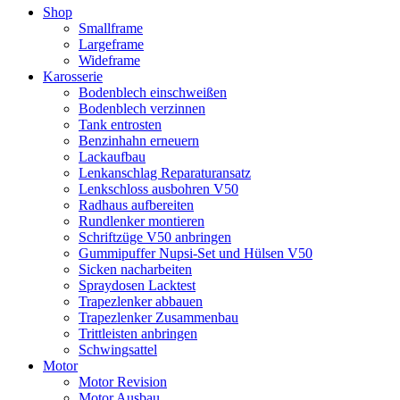
Shop
Smallframe
Largeframe
Wideframe
Karosserie
Bodenblech einschweißen
Bodenblech verzinnen
Tank entrosten
Benzinhahn erneuern
Lackaufbau
Lenkanschlag Reparaturansatz
Lenkschloss ausbohren V50
Radhaus aufbereiten
Rundlenker montieren
Schriftzüge V50 anbringen
Gummipuffer Nupsi-Set und Hülsen V50
Sicken nacharbeiten
Spraydosen Lacktest
Trapezlenker abbauen
Trapezlenker Zusammenbau
Trittleisten anbringen
Schwingsattel
Motor
Motor Revision
Motor Ausbau