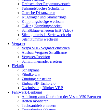
Drehschieber Reparaturversuch
Führungsbuchse Schaltarm
Getriebe Distanzieren
Kugellager und Simmerringe
Kupplungsbeläge wechseln
O-Ring Kupplungsdeckel
Schaltklaue erneuern (mit Video)
Silentgummis 1. Serie wechseln
Silentgummis wechseln
Vergaser
Vespa SHB Vergaser einstellen
Ausbau Vergaser Smallframe
Vergaser-Revision
Schwimmernadel ersetzen
Elektrik
Schaltpläne
Zündkerzen
Zündung einstellen
Einbau SIP Tacho 2.0
Nachrüstung Blinker VBB
Fahrwerk-Lenkung
Anleitung zum Überholen der Vespa V50 Bremsen
Reifen montieren
Tachoantrieb erneuern
Trapezlenker abbauen