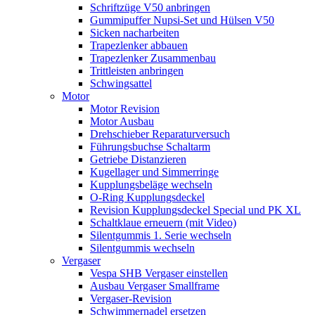
Schriftzüge V50 anbringen
Gummipuffer Nupsi-Set und Hülsen V50
Sicken nacharbeiten
Trapezlenker abbauen
Trapezlenker Zusammenbau
Trittleisten anbringen
Schwingsattel
Motor
Motor Revision
Motor Ausbau
Drehschieber Reparaturversuch
Führungsbuchse Schaltarm
Getriebe Distanzieren
Kugellager und Simmerringe
Kupplungsbeläge wechseln
O-Ring Kupplungsdeckel
Revision Kupplungsdeckel Special und PK XL
Schaltklaue erneuern (mit Video)
Silentgummis 1. Serie wechseln
Silentgummis wechseln
Vergaser
Vespa SHB Vergaser einstellen
Ausbau Vergaser Smallframe
Vergaser-Revision
Schwimmernadel ersetzen