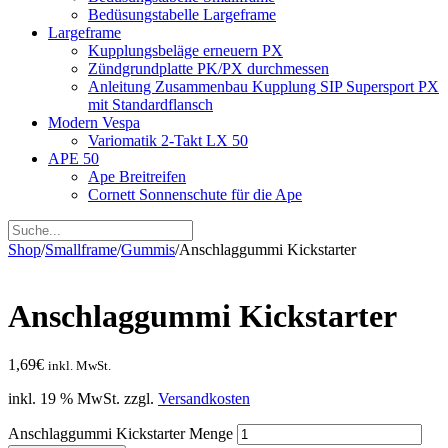
Bedüsungstabelle Largeframe
Largeframe
Kupplungsbeläge erneuern PX
Zündgrundplatte PK/PX durchmessen
Anleitung Zusammenbau Kupplung SIP Supersport PX
mit Standardflansch
Modern Vespa
Variomatik 2-Takt LX 50
APE 50
Ape Breitreifen
Cornett Sonnenschute für die Ape
Shop
/
Smallframe
/
Gummis
/
Anschlaggummi Kickstarter
Anschlaggummi Kickstarter
1,69
€
inkl. MwSt.
inkl. 19 % MwSt.
zzgl.
Versandkosten
Anschlaggummi Kickstarter Menge