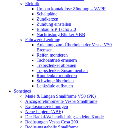
Elektrik
Umbau kontaktlose Zündung – VAPE
Schaltpläne
Zündkerzen
Zündung einstellen
Einbau SIP Tacho 2.0
Nachrüstung Blinker VBB
Fahrwerk-Lenkung
Anleitung zum Überholen der Vespa V50
Bremsen
Reifen montieren
Tachoantrieb erneuern
Trapezlenker abbauen
Trapezlenker Zusammenbau
Rundlenker montieren
Schwinge überholen
Lenksäule aufbauen
Sonstiges
Maße & Längen Smallframe V50 (PK)
Anzugsdrehmomente Vespa Smallframe
Explosionszeichnungen
Neue Papiere (ABE)
Der Radial-Wellendichtring – kleine Kunde
Bedüsungen Vespa Cosa 200
Bedüsungstabelle Smallframe