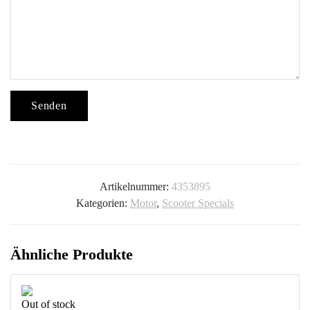
m
m
/
1
2
,
5
Senden
g
M
e
n
g
Artikelnummer:
4353895
e
Kategorien:
Motor
,
Scooter Specials
Ähnliche Produkte
Out of stock