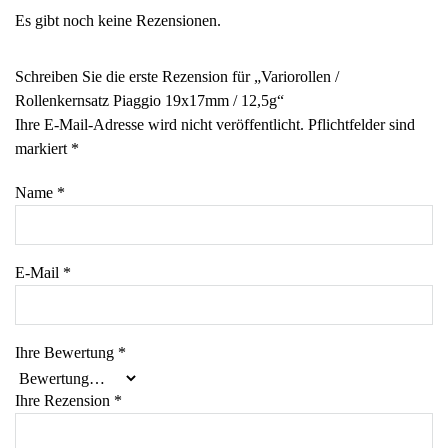
Es gibt noch keine Rezensionen.
r
n
s
Schreiben Sie die erste Rezension für „Variorollen /
a
Rollenkernsatz Piaggio 19x17mm / 12,5g“
t
Ihre E-Mail-Adresse wird nicht veröffentlicht. Pflichtfelder sind
z
markiert
*
P
i
Name
*
a
g
g
E-Mail
*
i
o
1
Ihre Bewertung
*
9
x
Ihre Rezension
*
1
7