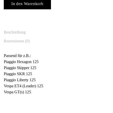
a
In den Warenkorb
r
i
o
r
Beschreibung
o
l
Rezensionen (0)
l
e
Passend für z.B.:
n
Piaggio Hexagon 125
/
Piaggio Skipper 125
R
Piaggio SKR 125
o
Piaggio Liberty 125
l
Vespa ET4 (Leader) 125
l
Vespa GT(s) 125
e
n
k
e