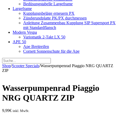
Bedüsungstabelle Largeframe
Largeframe
Kupplungsbeläge erneuern PX
Zündgrundplatte PK/PX durchmessen
Anleitung Zusammenbau Kupplung SIP Supersport PX
mit Standardflansch
Modern Vespa
Variomatik 2-Takt LX 50
APE 50
Ape Breitreifen
Cornett Sonnenschute für die Ape
Shop
/
Scooter Specials
/
Wasserpumpenrad Piaggio NRG QUARTZ
ZIP
Wasserpumpenrad Piaggio
NRG QUARTZ ZIP
9,99
€
inkl. MwSt.