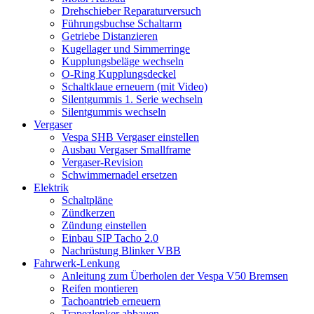
Drehschieber Reparaturversuch
Führungsbuchse Schaltarm
Getriebe Distanzieren
Kugellager und Simmerringe
Kupplungsbeläge wechseln
O-Ring Kupplungsdeckel
Schaltklaue erneuern (mit Video)
Silentgummis 1. Serie wechseln
Silentgummis wechseln
Vergaser
Vespa SHB Vergaser einstellen
Ausbau Vergaser Smallframe
Vergaser-Revision
Schwimmernadel ersetzen
Elektrik
Schaltpläne
Zündkerzen
Zündung einstellen
Einbau SIP Tacho 2.0
Nachrüstung Blinker VBB
Fahrwerk-Lenkung
Anleitung zum Überholen der Vespa V50 Bremsen
Reifen montieren
Tachoantrieb erneuern
Trapezlenker abbauen