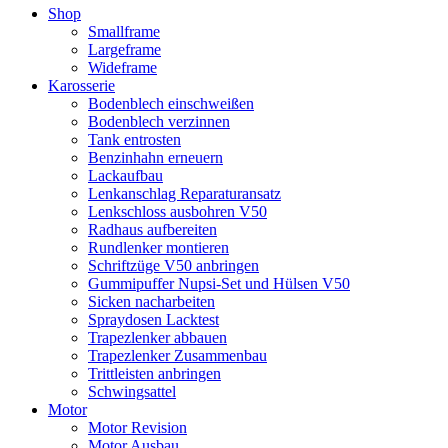
Shop
Smallframe
Largeframe
Wideframe
Karosserie
Bodenblech einschweißen
Bodenblech verzinnen
Tank entrosten
Benzinhahn erneuern
Lackaufbau
Lenkanschlag Reparaturansatz
Lenkschloss ausbohren V50
Radhaus aufbereiten
Rundlenker montieren
Schriftzüge V50 anbringen
Gummipuffer Nupsi-Set und Hülsen V50
Sicken nacharbeiten
Spraydosen Lacktest
Trapezlenker abbauen
Trapezlenker Zusammenbau
Trittleisten anbringen
Schwingsattel
Motor
Motor Revision
Motor Ausbau