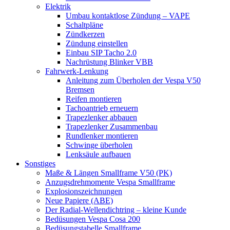
Elektrik
Umbau kontaktlose Zündung – VAPE
Schaltpläne
Zündkerzen
Zündung einstellen
Einbau SIP Tacho 2.0
Nachrüstung Blinker VBB
Fahrwerk-Lenkung
Anleitung zum Überholen der Vespa V50
Bremsen
Reifen montieren
Tachoantrieb erneuern
Trapezlenker abbauen
Trapezlenker Zusammenbau
Rundlenker montieren
Schwinge überholen
Lenksäule aufbauen
Sonstiges
Maße & Längen Smallframe V50 (PK)
Anzugsdrehmomente Vespa Smallframe
Explosionszeichnungen
Neue Papiere (ABE)
Der Radial-Wellendichtring – kleine Kunde
Bedüsungen Vespa Cosa 200
Bedüsungstabelle Smallframe