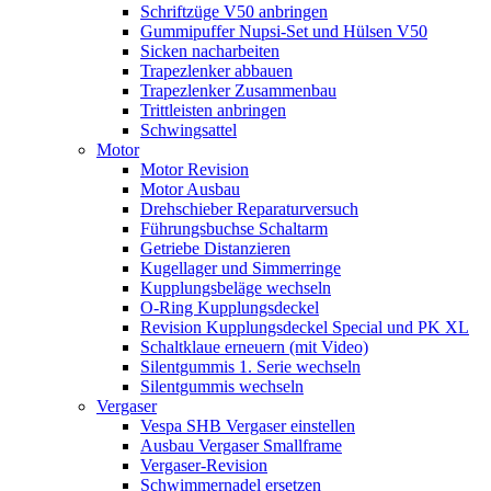
Schriftzüge V50 anbringen
Gummipuffer Nupsi-Set und Hülsen V50
Sicken nacharbeiten
Trapezlenker abbauen
Trapezlenker Zusammenbau
Trittleisten anbringen
Schwingsattel
Motor
Motor Revision
Motor Ausbau
Drehschieber Reparaturversuch
Führungsbuchse Schaltarm
Getriebe Distanzieren
Kugellager und Simmerringe
Kupplungsbeläge wechseln
O-Ring Kupplungsdeckel
Revision Kupplungsdeckel Special und PK XL
Schaltklaue erneuern (mit Video)
Silentgummis 1. Serie wechseln
Silentgummis wechseln
Vergaser
Vespa SHB Vergaser einstellen
Ausbau Vergaser Smallframe
Vergaser-Revision
Schwimmernadel ersetzen